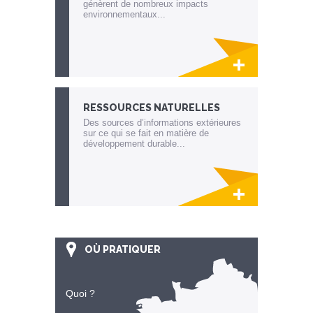
génèrent de nombreux impacts
environnementaux...
Lien invisible éditable sur la cible et la
destination
RESSOURCES NATURELLES
Des sources d’informations extérieures
sur ce qui se fait en matière de
développement durable...
Lien invisible éditable sur la cible et la
destination
OÙ PRATIQUER
Quoi ?