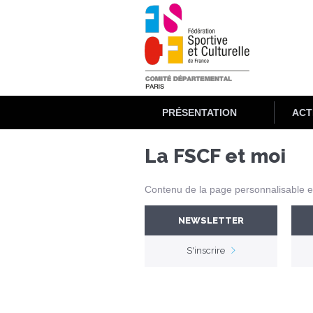
Aller
au
contenu
principal
PRÉSENTATION
ACT
La FSCF et moi
Contenu de la page personnalisable en
NEWSLETTER
S'inscrire