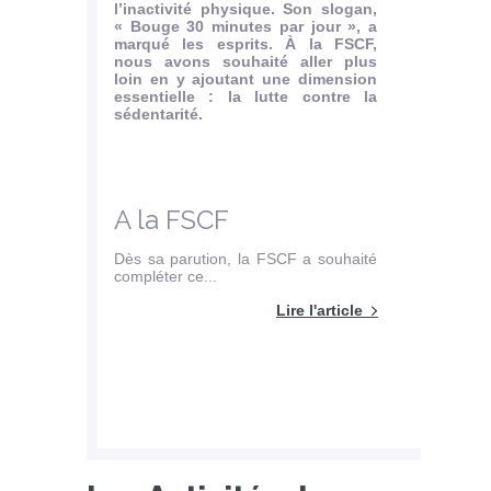
l’inactivité physique. Son slogan,
inau
« Bouge 30 minutes par jour », a
Charl
marqué les esprits. À la FSCF,
Tertre.
nous avons souhaité aller plus
Le dim
loin en y ajoutant une dimension
de Sai
essentielle : la lutte contre la
l’asso
sédentarité.
Patrim
fédéra
plaque
dédié
1915),.
A la FSCF
Dès sa parution, la FSCF a souhaité
compléter ce...
Lire l'article