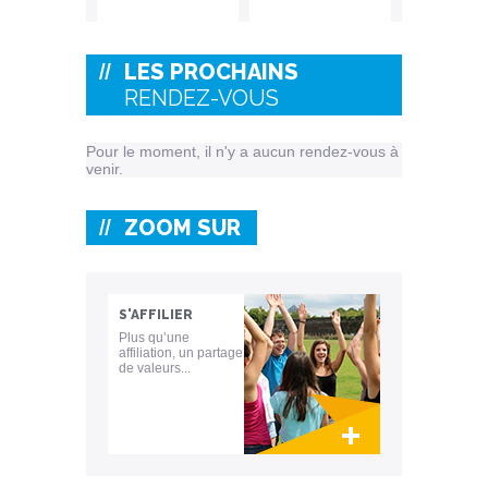
LES PROCHAINS
Autres jeux et sports
Capoeira
RENDEZ-VOUS
collectifs
Pour le moment, il n'y a aucun rendez-vous à
venir.
ZOOM SUR
Danse
Eveil de l'enfant
contemporaine
S'AFFILIER
Plus qu’une
affiliation, un partage
de valeurs...
Lien invisible éditable sur la cible et la
destination