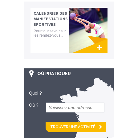
CALENDRIER DES
MANIFESTATIONS
SPORTIVES
Pour tout savoir sur
les rendez-vous...
Lien invisible éditable sur la cible et la
destination
OÙ PRATIQUER
Quoi ?
Où ?
et