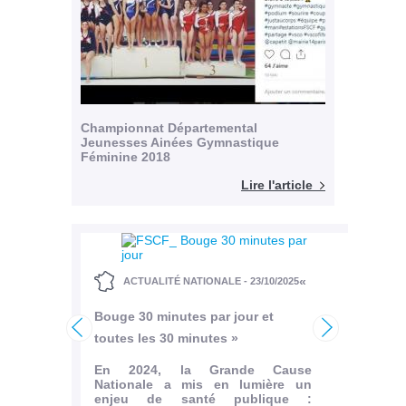
Championnat Départemental
Jeunesses Ainées Gymnastique
Féminine 2018
Lire l'article
«
ACTUALITÉ NATIONALE - 23/10/2025
A
Bouge 30 minutes par jour et
Une pl
toutes les 30 minutes »
Charl
<
>
En 2024, la Grande Cause
Son n
Nationale a mis en lumière un
de Fra
enjeu de santé publique :
commé