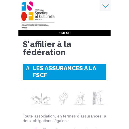
Aller
au
contenu
Menu
principal
≡ MENU
S'affilier à la
fédération
LES ASSURANCES A LA
FSCF
Toute association, en termes d’assurances, a
deux obligations légales :