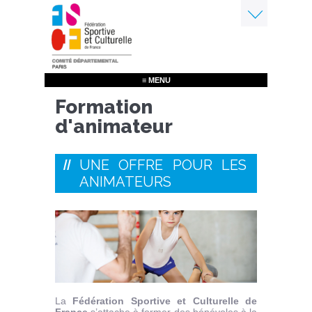
Aller
au
contenu
Menu
principal
≡ MENU
Formation
d'animateur
UNE OFFRE POUR LES
ANIMATEURS
La
Fédération Sportive et Culturelle de