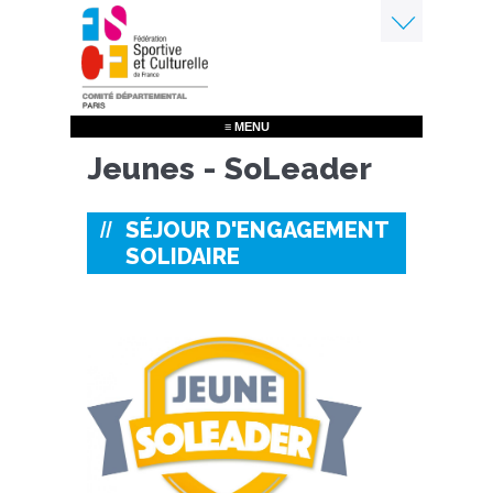
Aller
au
contenu
Menu
principal
≡ MENU
Jeunes - SoLeader
SÉJOUR D'ENGAGEMENT
SOLIDAIRE