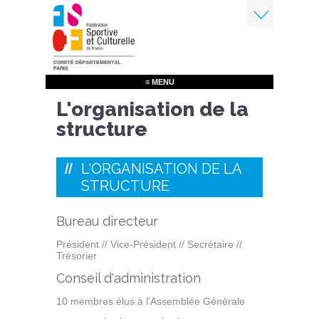
Aller
au
contenu
Menu
principal
≡ MENU
L'organisation de la
structure
L'ORGANISATION DE LA
STRUCTURE
Bureau directeur
Président // Vice-Président // Secrétaire //
Trésorier
Conseil d'administration
10 membres élus à l'Assemblée Générale