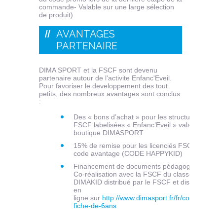
commande- Valable sur une large sélection
de produit)
AVANTAGES
PARTENAIRE
DIMA SPORT et la FSCF sont devenu
partenaire autour de l'activite Enfanc'Eveil.
Pour favoriser le developpement des tout
petits, des nombreux avantages sont conclus
:
Des « bons d’achat » pour les structures
FSCF labelisées « Enfanc’Eveil » valables en
boutique DIMASPORT
15% de remise pour les licenciés FSCF via
code avantage (CODE HAPPYKID)
Financement de documents pédagogiques :
Co-réalisation avec la FSCF du classeur
DIMAKID distribué par le FSCF et disponible
en
ligne sur
http://www.dimasport.fr/fr/content/44-
fiche-de-6ans