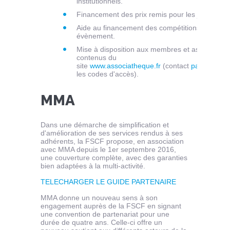
institutionnels.
Financement des prix remis pour les jeunes dir
Aide au financement des compétitions nationale
évènement.
Mise à disposition aux membres et associatio
contenus du
site
www.associatheque.fr
(contact
partenariat@
les codes d'accès).
MMA
Dans une démarche de simplification et
d'amélioration de ses services rendus à ses
adhérents, la FSCF propose, en association
avec MMA depuis le 1er septembre 2016,
une couverture complète, avec des garanties
bien adaptées à la multi-activité.
TELECHARGER LE GUIDE PARTENAIRE
MMA donne un nouveau sens à son
engagement auprès de la FSCF en signant
une convention de partenariat pour une
durée de quatre ans. Celle-ci offre un